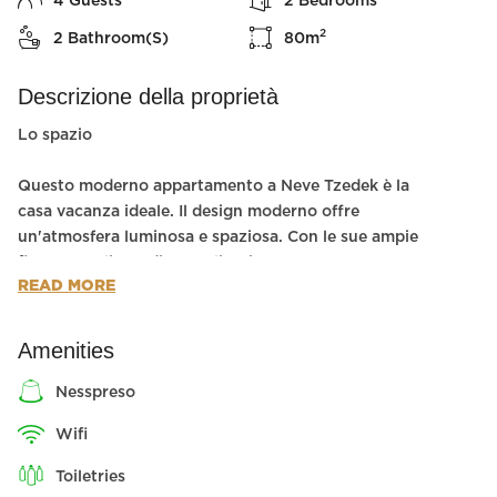
4
Guests
2
Bedrooms
2
2
Bathroom(s)
80
m
Descrizione della proprietà
Lo spazio
Questo moderno appartamento a Neve Tzedek è la
casa vacanza ideale. Il design moderno offre
un'atmosfera luminosa e spaziosa. Con le sue ampie
finestre e gli arredi accoglienti, questo appartamento
READ MORE
è adatto a regalarvi un'esperienza di vacanza
memorabile. La terrazza di fronte al giardino vi
permetterà di godere delle lunghe notti estive.
Amenities
Questo spazio può ospitare fino a 4 persone, il che lo
rende perfetto per un viaggio in famiglia o un
nesspreso
soggiorno con gli amici!
wifi
Abbiamo una camera di sicurezza (mamad) su ogni
toiletries
lato del corridoio del piano, c'è una camera di