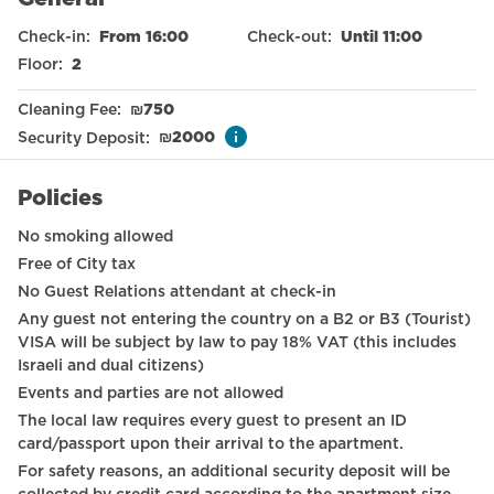
Free parking on premises
Check-in
:
From 16:00
Check-out
:
Until 11:00
Sea view
Floor
:
2
Nespresso machine
Cleaning Fee
:
₪
750
Elevator
Security Deposit
:
₪
2000
Smoke detector
Policies
Refrigerator
No smoking allowed
Baby cot on request
Free of City tax
No Guest Relations attendant at check-in
Toilet
Any guest not entering the country on a B2 or B3 (Tourist)
International TV channels
VISA will be subject by law to pay 18% VAT (this includes
Israeli and dual citizens)
Long term stays allowed
Events and parties are not allowed
The local law requires every guest to present an ID
Wardrobe / Closet
card/passport upon their arrival to the apartment.
Mirror
For safety reasons, an additional security deposit will be