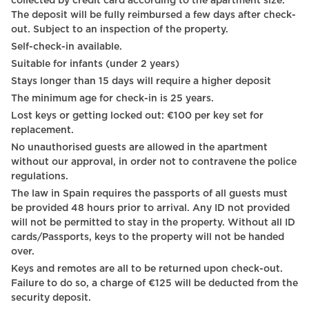
collected by credit card according to the apartment size.
Wheelchair accessible
The deposit will be fully reimbursed a few days after check-
out. Subject to an inspection of the property.
Hangers
Self-check-in available.
Dining table with chairs
Suitable for infants (under 2 years)
Stays longer than 15 days will require a higher deposit
City view
The minimum age for check-in is 25 years.
Towels
Lost keys or getting locked out: €100 per key set for
replacement.
TV - VOD
No unauthorised guests are allowed in the apartment
without our approval, in order not to contravene the police
TV - Cable satellite tv
regulations.
TV - Smart TV
The law in Spain requires the passports of all guests must
be provided 48 hours prior to arrival. Any ID not provided
Shampoo
will not be permitted to stay in the property. Without all ID
cards/Passports, keys to the property will not be handed
TV
over.
Keys and remotes are all to be returned upon check-out.
Carbon monoxide detector
Failure to do so, a charge of €125 will be deducted from the
Heating system
security deposit.