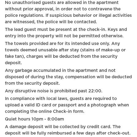
No unauthorised guests are allowed in the apartment
Hot Water
without prior approval, in order not to contravene the
police regulations. If suspicious behavior or illegal activities
Digital Keys
are witnessed, the police will be contacted.
Sink
The lead guest must be present at the check-in. Keys and
entry into the property will not be permitted otherwise.
Coffee Machine
The towels provided are for its intended use only. Any
towels deemed unusable after stay (stains of make-up or
Netflix
fake tan), charges will be deducted from the security
deposit.
Self Check In
Any garbage accumulated in the apartment and not
Wine glasses
disposed of during the stay, compensation will be deducted
from the security deposit.
Braille elevator
Any disruptive noise is prohibited past 22:00.
Outdoor furniture
In compliance with local laws, guests are required to
upload a valid ID card or passport and a photograph when
Bed linen
completing the online Check-in form.
Quiet hours 10pm - 8:00am
Street view
A damage deposit will be collected by credit card. The
deposit will be fully reimbursed a few days after check-out.
Coffee